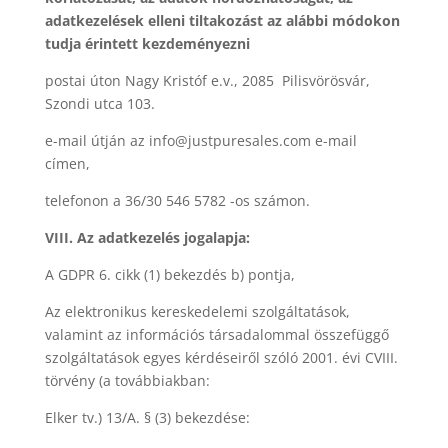
adatkezelések elleni tiltakozást az alábbi módokon
tudja érintett kezdeményezni
postai úton Nagy Kristóf e.v., 2085
Pilisvörösvár,
Szondi utca 103.
e-mail útján az info@justpuresales.com e-mail
címen,
telefonon a 36/30 546 5782 -os számon.
VIII. Az adatkezelés jogalapja:
A GDPR 6. cikk (1) bekezdés b) pontja,
Az elektronikus kereskedelemi szolgáltatások,
valamint az információs társadalommal összefüggő
szolgáltatások egyes kérdéseiről szóló 2001. évi CVIII.
törvény (a továbbiakban:
Elker tv.) 13/A. § (3) bekezdése: