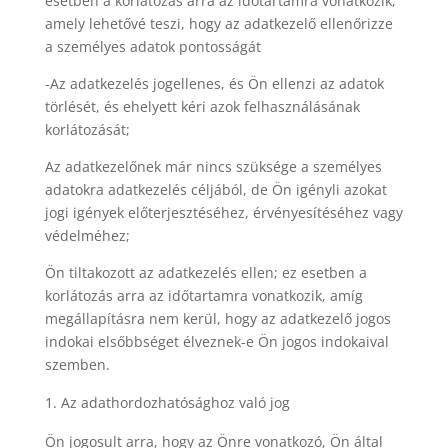
esetben a korlátozás arra az időtartamra vonatkozik,
amely lehetővé teszi, hogy az adatkezelő ellenőrizze
a személyes adatok pontosságát
-Az adatkezelés jogellenes, és Ön ellenzi az adatok
törlését, és ehelyett kéri azok felhasználásának
korlátozását;
Az adatkezelőnek már nincs szüksége a személyes
adatokra adatkezelés céljából, de Ön igényli azokat
jogi igények előterjesztéséhez, érvényesítéséhez vagy
védelméhez;
Ön tiltakozott az adatkezelés ellen; ez esetben a
korlátozás arra az időtartamra vonatkozik, amíg
megállapításra nem kerül, hogy az adatkezelő jogos
indokai elsőbbséget élveznek-e Ön jogos indokaival
szemben.
Az adathordozhatósághoz való jog
Ön jogosult arra, hogy az Önre vonatkozó, Ön által