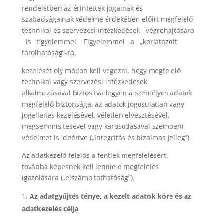
rendeletben az érintettek jogainak és
szabadságainak védelme érdekében előírt megfelelő
technikai és szervezési intézkedések
végrehajtására
is
figyelemmel.
Figyelemmel
a
„korlátozott
tárolhatóság”-ra.
kezelését oly módon kell végezni, hogy megfelelő
technikai vagy szervezési intézkedések
alkalmazásával biztosítva legyen a személyes adatok
megfelelő biztonsága, az adatok jogosulatlan vagy
jogellenes kezelésével, véletlen elvesztésével,
megsemmisítésével vagy károsodásával szembeni
védelmet is ideértve („integritás és bizalmas jelleg”).
Az adatkezelő felelős a fentiek megfelelésért,
továbbá képesnek kell lennie e megfelelés
igazolására („elszámoltathatóság”).
Az adatgyűjtés ténye, a kezelt adatok köre és az
adatkezelés célja