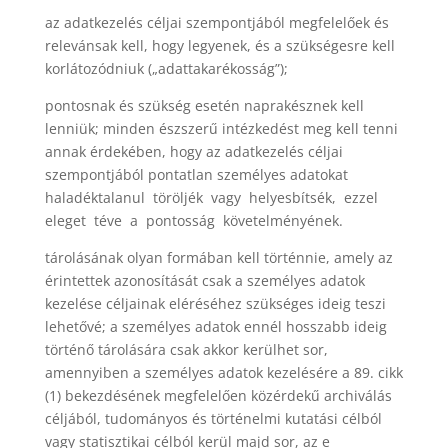
az adatkezelés céljai szempontjából megfelelőek és
relevánsak kell, hogy legyenek, és a szükségesre kell
korlátozódniuk („adattakarékosság”);
pontosnak és szükség esetén naprakésznek kell
lenniük; minden észszerű intézkedést meg kell tenni
annak érdekében, hogy az adatkezelés céljai
szempontjából pontatlan személyes adatokat
haladéktalanul
töröljék
vagy
helyesbítsék,
ezzel
eleget
téve
a
pontosság
követelményének.
tárolásának olyan formában kell történnie, amely az
érintettek azonosítását csak a személyes adatok
kezelése céljainak eléréséhez szükséges ideig teszi
lehetővé; a személyes adatok ennél hosszabb ideig
történő tárolására csak akkor kerülhet sor,
amennyiben a személyes adatok kezelésére a 89. cikk
(1) bekezdésének megfelelően közérdekű archiválás
céljából, tudományos és történelmi kutatási célból
vagy statisztikai célból kerül majd sor, az e