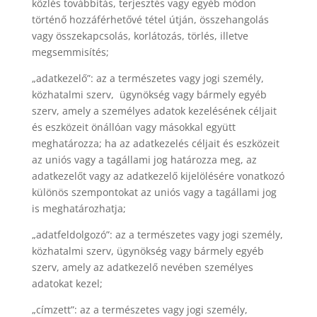
közlés továbbítás, terjesztés vagy egyéb módon
történő hozzáférhetővé tétel útján, összehangolás
vagy összekapcsolás, korlátozás, törlés, illetve
megsemmisítés;
„adatkezelő”: az a természetes vagy jogi személy,
közhatalmi szerv,
ügynökség vagy bármely egyéb
szerv, amely a személyes adatok kezelésének céljait
és eszközeit önállóan vagy másokkal együtt
meghatározza; ha az adatkezelés céljait és eszközeit
az uniós vagy a tagállami jog határozza meg, az
adatkezelőt vagy az adatkezelő kijelölésére vonatkozó
különös szempontokat az uniós vagy a tagállami jog
is meghatározhatja;
„adatfeldolgozó”: az a természetes vagy jogi személy,
közhatalmi szerv, ügynökség vagy bármely egyéb
szerv, amely az adatkezelő nevében személyes
adatokat kezel;
„címzett”: az a természetes vagy jogi személy,