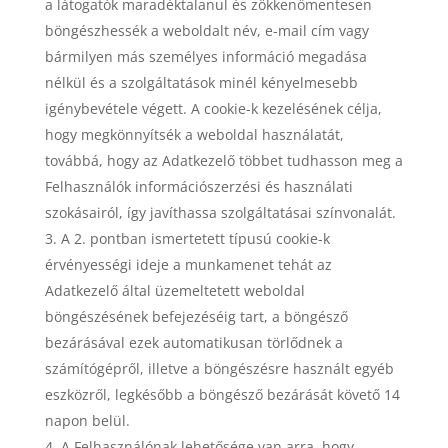
a látogatók maradéktalanul és zökkenőmentesen
böngészhessék a weboldalt név, e-mail cím vagy
bármilyen más személyes információ megadása
nélkül és a szolgáltatások minél kényelmesebb
igénybevétele végett. A cookie-k kezelésének célja,
hogy megkönnyítsék a weboldal használatát,
továbbá, hogy az Adatkezelő többet tudhasson meg a
Felhasználók információszerzési és használati
szokásairól, így javíthassa szolgáltatásai színvonalát.
A 2. pontban ismertetett típusú cookie-k
érvényességi ideje a munkamenet tehát az
Adatkezelő által üzemeltetett weboldal
böngészésének befejezéséig tart, a böngésző
bezárásával ezek automatikusan törlődnek a
számítógépről, illetve a böngészésre használt egyéb
eszközről, legkésőbb a böngésző bezárását követő 14
napon belül.
A Felhasználónak lehetősége van arra, hogy