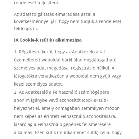
rendelését teljesíteni.
Az adatszolgáltatás elmaradása azzal a
következménnyel jár, hogy nem tudjuk a rendelését
feldolgozni.
IX.Cookie-k (sütik) alkalmazása
Rögzítésre kerül, hogy az Adatkezelő által
üzemeltetett weboldal bárki által meglátogatható
személyes adat megadása, regisztráció nélkül. A
látogatókra vonatkozóan a weboldal nem gyűjt vagy
kezel személyes adatot.
Az Adatkezelő a Felhasználó számítógépére
anonim igénybe vevő azonosítót (cookie=süti)
helyezhet el, amely önmagában semmilyen módon
nem képes az érintett Felhasználó azonosítására,
kizárólag a Felhasználó gépének felismerésére
alkalmas. Ezen sütik (munkamenet sütik) célja, hogy