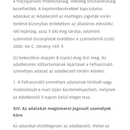
a hozzájárulás módosításáig, illetőleg visszavonásáig
kezelhetőek. A bejelentkezésekkel kapcsolatos
adatokat az Adatkezelő az esetleges jogviták során
történő bizonyítás érdekében az általános elévülési
idő lejártáig, azaz 5 (öt) évig tárolja, valamint
számviteli bizonylatok esetében a számvitelről szóló
2000. évi C. törvény 169. §
(2) bekezdése alapján 8 (nyolc) évig őrzi meg. Az
adatkezelés időtartamának lejártával a Felhasználó
személyes adatait az adatkezelő törölni köteles.
A Felhasználó személyes adatainak törlését vagy
módosítását e-mail útján kezdeményezheti, melynek
az Adatkezelő 3 napon belül eleget tesz.
XIV. Az adatokat megismerni jogosult személyek
köre
Az adatokat elsődlegesen az adatkezelő, illetve az