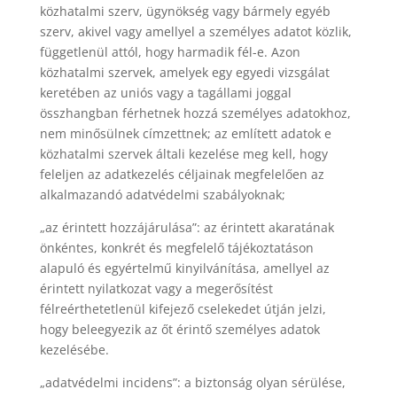
közhatalmi szerv, ügynökség vagy bármely egyéb
szerv, akivel vagy amellyel a személyes adatot közlik,
függetlenül attól, hogy harmadik fél-e. Azon
közhatalmi szervek, amelyek egy egyedi vizsgálat
keretében az uniós vagy a tagállami joggal
összhangban férhetnek hozzá személyes adatokhoz,
nem minősülnek címzettnek; az említett adatok e
közhatalmi szervek általi kezelése meg kell, hogy
feleljen az adatkezelés céljainak megfelelően az
alkalmazandó adatvédelmi szabályoknak;
„az érintett hozzájárulása”: az érintett akaratának
önkéntes, konkrét és megfelelő tájékoztatáson
alapuló és egyértelmű kinyilvánítása, amellyel az
érintett nyilatkozat vagy a megerősítést
félreérthetetlenül kifejező cselekedet útján jelzi,
hogy beleegyezik az őt érintő személyes adatok
kezelésébe.
„adatvédelmi incidens”: a biztonság olyan sérülése,