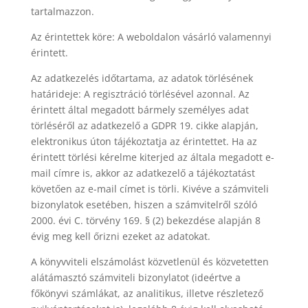
tartalmazzon.
Az érintettek köre: A weboldalon vásárló valamennyi
érintett.
Az adatkezelés időtartama, az adatok törlésének
határideje: A regisztráció törlésével azonnal. Az
érintett által megadott bármely személyes adat
törléséről az adatkezelő a GDPR 19. cikke alapján,
elektronikus úton tájékoztatja az érintettet. Ha az
érintett törlési kérelme kiterjed az általa megadott e-
mail címre is, akkor az adatkezelő a tájékoztatást
követően az e-mail címet is törli. Kivéve a számviteli
bizonylatok esetében, hiszen a számvitelről szóló
2000. évi C. törvény 169. § (2) bekezdése alapján 8
évig meg kell őrizni ezeket az adatokat.
A könyvviteli elszámolást közvetlenül és közvetetten
alátámasztó számviteli bizonylatot (ideértve a
főkönyvi számlákat, az analitikus, illetve részletező