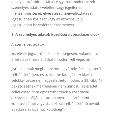
amely a továbbított, tárolt vagy más módon kezelt
személyes adatok véletlen vagy jogellenes
megsemmisítését, elvesztését, megváltoztatását,
jogosulatlan közlését vagy az azokhoz való
jogosulatlan hozzáférést eredményezi.
A személyes adatok kezelésére vonatkozó elvek
A személyes adatok:
kezelését jogszerűen és tisztességesen, valamint az
érintett számára átlátható módon kell végezni.
gyűjtése csak meghatározott, egyértelmű és jogszerű
célból történjen, és azokat ne kezeljék ezekkel a
célokkal össze nem egyeztethető módon; a 89. cikk (1)
bekezdésének megfelelően nem minősül az eredeti
céllal össze nem egyeztethetőnek a közérdekű
archiválás céljából, tudományos és történelmi
kutatási célból vagy statisztikai célból történő további
adatkezelés („célhoz kötöttség”);