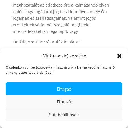
meghozatalát az adatkezelőre alkalmazandó olyan
uniós vagy tagállami jog teszi lehetővé, amely Ön
jogainak és szabadságainak, valamint jogos
érdekeinek védelmét szolgáló megfelelő
intézkedéseket is megállapít; vagy
Ön kifejezett hozzájárulásán alapul.
XVI. Intézkedési határidő
Sütik (cookie) kezelése
Az adatkezelő indokolatlan késedelem nélkül, de
Oldalunkon sütiket (cookie-kat) használunk a kiemelkedő felhasználói
mindenféleképpen a kérelem beérkezésétől
élmény biztosítása érdekében.
számított 1 hónapon belül tájékoztatja Önt a fenti
kérelmek nyomán hozott intézkedésekről.
Elfogad
Szükség esetén ez 2 hónappal meghosszabbítható. A
határidő meghosszabbításáról az adatkezelő a
Elutasít
késedelem okainak megjelölésével a kérelem
kézhezvételétől számított 1 hónapon belül
Süti beállítások
tájékoztatja Önt.