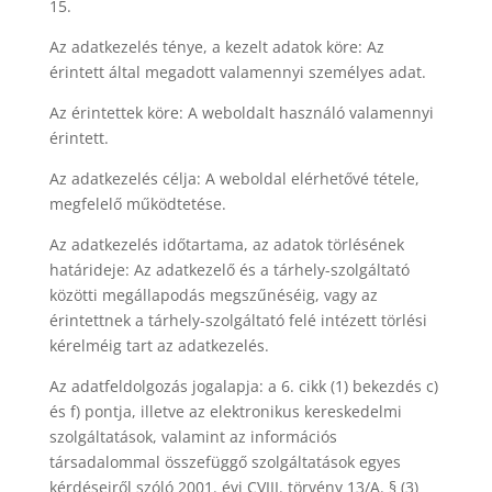
15.
Az adatkezelés ténye, a kezelt adatok köre: Az
érintett által megadott valamennyi személyes adat.
Az érintettek köre: A weboldalt használó valamennyi
érintett.
Az adatkezelés célja: A weboldal elérhetővé tétele,
megfelelő működtetése.
Az adatkezelés időtartama, az adatok törlésének
határideje: Az adatkezelő és a tárhely-szolgáltató
közötti megállapodás megszűnéséig, vagy az
érintettnek a tárhely-szolgáltató felé intézett törlési
kérelméig tart az adatkezelés.
Az adatfeldolgozás jogalapja: a 6. cikk (1) bekezdés c)
és f) pontja, illetve az elektronikus kereskedelmi
szolgáltatások, valamint az információs
társadalommal összefüggő szolgáltatások egyes
kérdéseiről szóló 2001. évi CVIII. törvény 13/A. § (3)