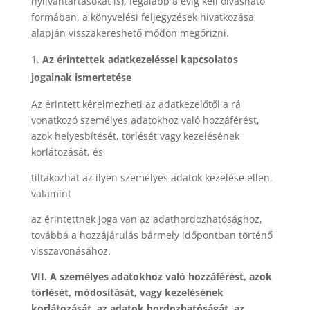
nyilvántartásokat is), legalább 8 évig kell olvasható
formában, a könyvelési feljegyzések hivatkozása
alapján visszakereshető módon megőrizni.
Az érintettek adatkezeléssel kapcsolatos
jogainak ismertetése
Az érintett kérelmezheti az adatkezelőtől a rá
vonatkozó személyes adatokhoz való hozzáférést,
azok helyesbítését, törlését vagy kezelésének
korlátozását, és
tiltakozhat az ilyen személyes adatok kezelése ellen,
valamint
az érintettnek joga van az adathordozhatósághoz,
továbbá a hozzájárulás bármely időpontban történő
visszavonásához.
VII. A személyes adatokhoz való hozzáférést, azok
törlését, módosítását, vagy kezelésének
korlátozását, az adatok hordozhatóságát, az