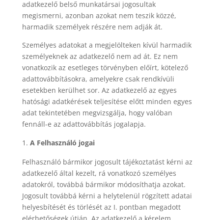
adatkezelő belső munkatársai jogosultak
megismerni, azonban azokat nem teszik közzé,
harmadik személyek részére nem adják át.
Személyes adatokat a megjelölteken kívül harmadik
személyeknek az adatkezelő nem ad át. Ez nem
vonatkozik az esetleges törvényben előírt, kötelező
adattovábbításokra, amelyekre csak rendkívüli
esetekben kerülhet sor. Az adatkezelő az egyes
hatósági adatkérések teljesítése előtt minden egyes
adat tekintetében megvizsgálja, hogy valóban
fennáll-e az adattovábbítás jogalapja.
A Felhasználó jogai
Felhasználó bármikor jogosult tájékoztatást kérni az
adatkezelő által kezelt, rá vonatkozó személyes
adatokról, továbbá bármikor módosíthatja azokat.
Jogosult továbbá kérni a helytelenül rögzített adatai
helyesbítését és törlését az I. pontban megadott
elérhetőségek útján. Az adatkezelő a kérelem