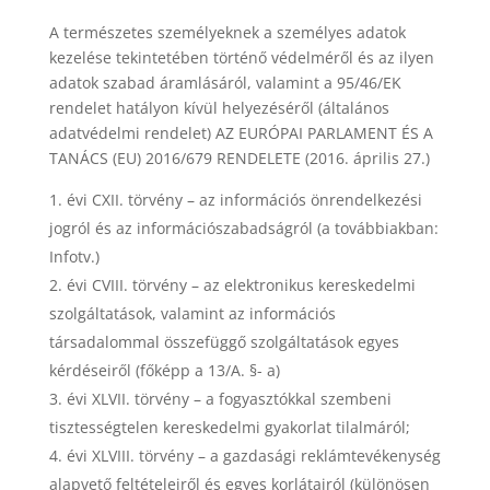
A természetes személyeknek a személyes adatok
kezelése tekintetében történő védelméről és az ilyen
adatok szabad áramlásáról, valamint a 95/46/EK
rendelet hatályon kívül helyezéséről (általános
adatvédelmi rendelet) AZ EURÓPAI PARLAMENT ÉS A
TANÁCS (EU) 2016/679 RENDELETE (2016. április 27.)
évi CXII. törvény – az információs önrendelkezési
jogról és az információszabadságról (a továbbiakban:
Infotv.)
évi CVIII. törvény – az elektronikus kereskedelmi
szolgáltatások, valamint az információs
társadalommal összefüggő szolgáltatások egyes
kérdéseiről (főképp a 13/A. §- a)
évi XLVII. törvény – a fogyasztókkal szembeni
tisztességtelen kereskedelmi gyakorlat tilalmáról;
évi XLVIII. törvény – a gazdasági reklámtevékenység
alapvető feltételeiről és egyes korlátairól (különösen