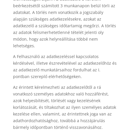
beérkezésétől számított 3 munkanapon belül törli az
adatokat. A törlés nem vonatkozik a jogszabály
alapján szükséges adatkezelésekre, azokat az
adatkezelő a szükséges időtartamig megőrzi. A törlés
az adatok felismerhetetlenné tételét jelenti oly
módon, hogy azok helyreállítása többé nem
lehetséges.
A Felhasználó az adatkezeléssel kapcsolatos
kérdésével, illetve észrevételével az adatkezelőhöz és
az adatkezelő munkatársaihoz fordulhat az I.
pontban szereplő elérhetőségeken.
Az érintett kérelmezheti az adatkezelőtől a rá
vonatkozó személyes adatokhoz való hozzáférést,
azok helyesbítését, törlését vagy kezelésének
korlátozását, és tiltakozhat az ilyen személyes adatok
kezelése ellen, valamint, az érintettnek joga van az
adathordozhatósághoz, továbbá a hozzájárulás
bármely időpontban történő visszavonásához.